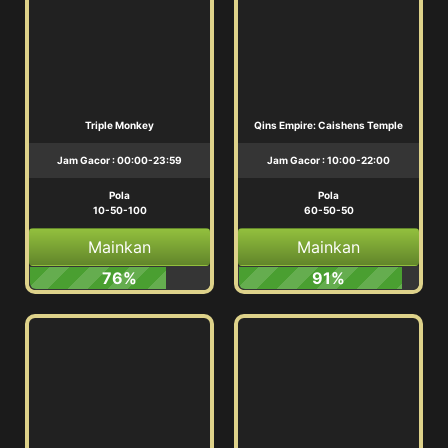
Triple Monkey
Qins Empire: Caishens Temple
Jam Gacor : 00:00-23:59
Jam Gacor : 10:00-22:00
Pola
Pola
10-50-100
60-50-50
Mainkan
Mainkan
76%
91%