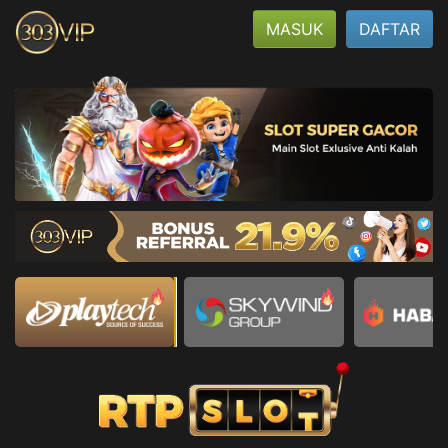
MASUK
DAFTAR