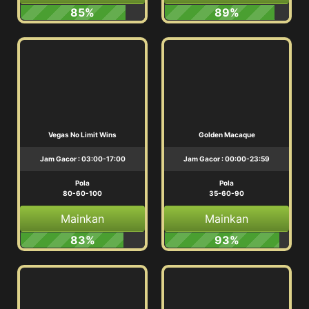
85%
89%
Vegas No Limit Wins
Golden Macaque
Jam Gacor : 03:00-17:00
Jam Gacor : 00:00-23:59
Pola
Pola
80-60-100
35-60-90
Mainkan
Mainkan
83%
93%