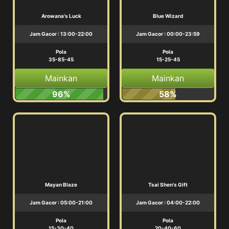
Arowana's Luck
Blue Wizard
Jam Gacor : 13:00-22:00
Jam Gacor : 00:00-23:59
Pola
Pola
35-85-45
15-25-45
Mainkan
Mainkan
96%
58%
Mayan Blaze
Tsai Shen's Gift
Jam Gacor : 05:00-21:00
Jam Gacor : 04:00-22:00
Pola
Pola
15-30-40
20-40-60