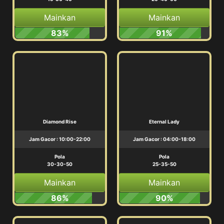
Mainkan
Mainkan
83%
91%
Diamond Rise
Eternal Lady
Jam Gacor : 10:00-22:00
Jam Gacor : 04:00-18:00
Pola
Pola
30-30-50
25-35-50
Mainkan
Mainkan
86%
90%